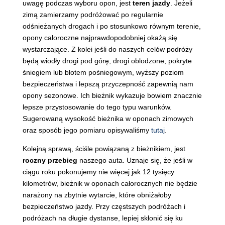
uwagę podczas wyboru opon, jest
teren jazdy
. Jeżeli
zimą zamierzamy podróżować po regularnie
odśnieżanych drogach i po stosunkowo równym terenie,
opony całoroczne najprawdopodobniej okażą się
wystarczające. Z kolei jeśli do naszych celów podróży
będą wiodły drogi pod górę, drogi oblodzone, pokryte
śniegiem lub błotem pośniegowym, wyższy poziom
bezpieczeństwa i lepszą przyczepność zapewnią nam
opony sezonowe. Ich bieżnik wykazuje bowiem znacznie
lepsze przystosowanie do tego typu warunków.
Sugerowaną wysokość bieżnika w oponach zimowych
oraz sposób jego pomiaru opisywaliśmy
tutaj
.
Kolejną sprawą, ściśle powiązaną z bieżnikiem, jest
roczny przebieg
naszego auta. Uznaje się, że jeśli w
ciągu roku pokonujemy nie więcej jak 12 tysięcy
kilometrów, bieżnik w oponach całorocznych nie będzie
narażony na zbytnie wytarcie, które obniżałoby
bezpieczeństwo jazdy. Przy częstszych podróżach i
podróżach na długie dystanse, lepiej skłonić się ku