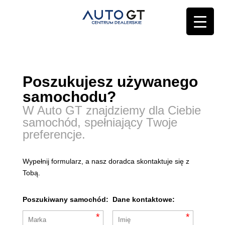
Poszukujesz używanego
samochodu?
W Auto GT znajdziemy dla Ciebie
samochód, spełniający Twoje
preferencje.
Wypełnij formularz, a nasz doradca skontaktuje się z
Tobą.
Poszukiwany samochód:
Dane kontaktowe:
*
*