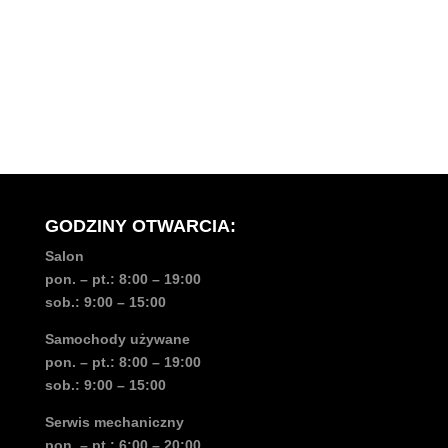
WŁODZIMIERZ GNYS
Handlowiec ds. samochodów używanych
TEL.
500 161 619
wlodzimierz.gnys@autogt.pl
GODZINY OTWARCIA:
Salon
pon. – pt.: 8:00 – 19:00
sob.: 9:00 – 15:00
Samochody używane
pon. – pt.: 8:00 – 19:00
sob.: 9:00 – 15:00
Serwis mechaniczny
pon. – pt.: 6:00 – 20:00