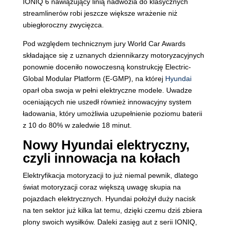
IONIQ 6 nawiązujący linią nadwozia do klasycznych
streamlinerów robi jeszcze większe wrażenie niż
ubiegłoroczny zwycięzca.
Pod względem technicznym jury World Car Awards
składające się z uznanych dziennikarzy motoryzacyjnych
ponownie doceniło nowoczesną konstrukcję Electric-
Global Modular Platform (E-GMP), na której
Hyundai
oparł oba swoja w pełni elektryczne modele. Uwadze
oceniających nie uszedł również innowacyjny system
ładowania, który umożliwia uzupełnienie poziomu baterii
z 10 do 80% w zaledwie 18 minut.
Nowy Hyundai elektryczny,
czyli innowacja na kołach
Elektryfikacja motoryzacji to już niemal pewnik, dlatego
świat motoryzacji coraz większą uwagę skupia na
pojazdach elektrycznych. Hyundai położył duży nacisk
na ten sektor już kilka lat temu, dzięki czemu dziś zbiera
plony swoich wysiłków. Daleki zasięg aut z serii IONIQ,