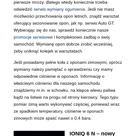
pierwsze mrozy, dlatego wtedy koniecznie trzeba
odwiedzić
serwis wymiany ogumienia
. Jeśli nie masz
możliwości przechowania opon letnich, znajdź warsztat
oferujący sezonowanie opon, jak np. serwis Auto GT.
Wybierając się do nas, sprawdź koniecznie nasze
promocje serwisowe
i kompleksowo zadbaj o swój
samochód. Wymianę opon dobrze zrobić wcześniej,
żeby uniknąć kolejek w warsztatach.
Jeśli posiadamy pełne koła z oponami zimowymi, oprócz
wymiany należy pamiętać o sprawdzeniu czy mamy
odpowiednie ciśnienie w oponach. Informację o
właściwym ciśnieniu dla naszego samochodu
znajdziemy m.in. w schowku, na klapce wlewu paliwa
bądź na listwie na progu od strony kierowcy. Tego typu
pomiar zimą warto wykonywać częściej, ponieważ wraz
ze spadkiem temperatury, ciśnienie w oponach
zimowych może spaść nawet o 0,4 bara.
IONIQ 6 N – nowy