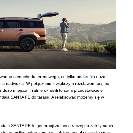
nego samochodu terenowego, co tylko podkreśla duża
linia nadwozia. W połączeniu z większym rozstawem osi, po
dużo miejsca. Trafnie określili to sami przedstawiciele
undaia SANTA FE do tarasu. A relaksować możemy się w
ndaiu SANTA FE 5. generacji zachęca raczej do zatrzymania
ede wszystkim interesuje nas, jak ten model sprawdzi się w