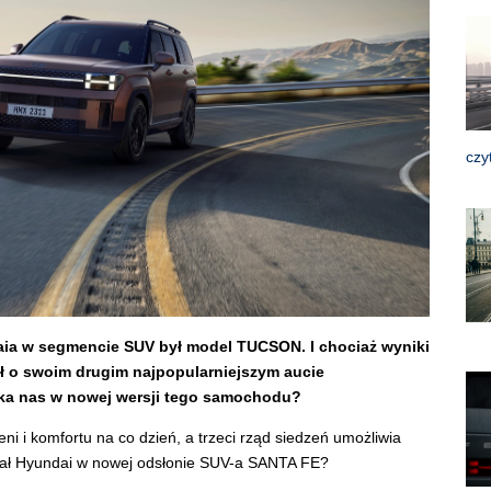
czy
aia w segmencie SUV był model TUCSON. I chociaż wyniki
ł o swoim drugim najpopularniejszym aucie
ka nas w nowej wersji tego samochodu?
ni i komfortu na co dzień, a trzeci rząd siedzeń umożliwia
wał Hyundai w nowej odsłonie SUV-a SANTA FE?