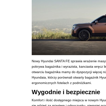
Nowy Hyundai SANTA FE sprawia wrażenie masyw
pokrywa bagażnika i wyrazista, kanciasta wręcz 
otwarciu bagażnika mamy do dyspozycji więcej niż 
Hyundaia, którzy porównali otwarty bagażnik Hy
ergonomicznych fotelach z podnóżkami.
Wygodnie i bezpiecznie
Komfort i ilość dostępnego miejsca w nowym Hyu
się gdzieś za miastem i odpoczynku, niemniej prz