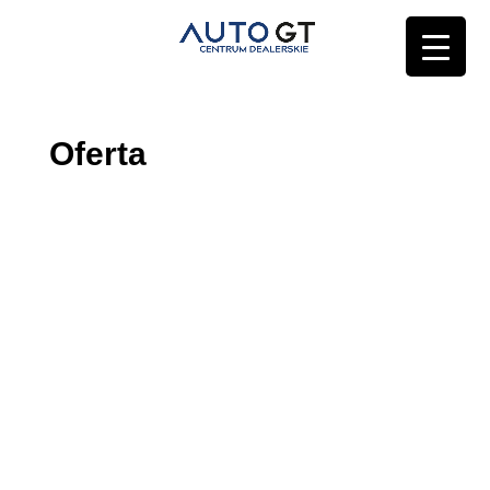
Oferta
TEL. 535 380 777
jaroslaw.parkot@autogt.pl