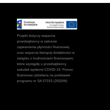
Projekt dotyczy wsparcia
przedsiębiorcy w zakresie
zapewnienia płynności finansowej
oraz wsparcia bieżącej działalności w
związku z trudnościami finansowymi,
które wystąpiły u przedsiębiorcy
wskutek epidemii COVID-19. Pomoc
finansowa udzielana na podstawie
programu nr SA.57015 (2020/N)