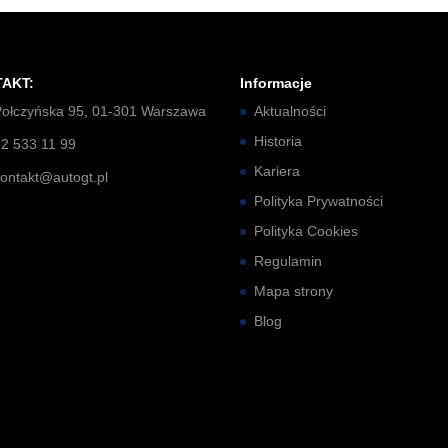
AKT:
Informacje
Połczyńska 95, 01-301 Warszawa
Aktualności
Historia
22 533 11 99
Kariera
kontakt@autogt.pl
Polityka Prywatności
Polityka Cookies
Regulamin
Mapa strony
Blog