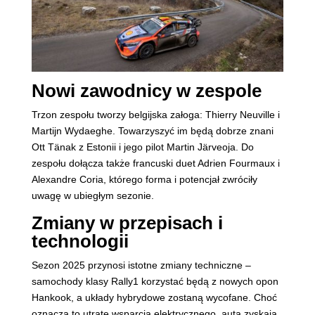
Nowi zawodnicy w zespole
Trzon zespołu tworzy belgijska załoga: Thierry Neuville i
Martijn Wydaeghe. Towarzyszyć im będą dobrze znani
Ott Tänak z Estonii i jego pilot Martin Järveoja. Do
zespołu dołącza także francuski duet Adrien Fourmaux i
Alexandre Coria, którego forma i potencjał zwróciły
uwagę w ubiegłym sezonie.
Zmiany w przepisach i
technologii
Sezon 2025 przynosi istotne zmiany techniczne –
samochody klasy Rally1 korzystać będą z nowych opon
Hankook, a układy hybrydowe zostaną wycofane. Choć
oznacza to utratę wsparcia elektrycznego, auta zyskają