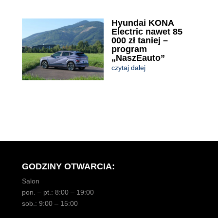
Hyundai KONA
Electric nawet 85
000 zł taniej –
program
„NaszEauto”
czytaj dalej
GODZINY OTWARCIA:
Salon
pon. – pt.: 8:00 – 19:00
sob.: 9:00 – 15:00