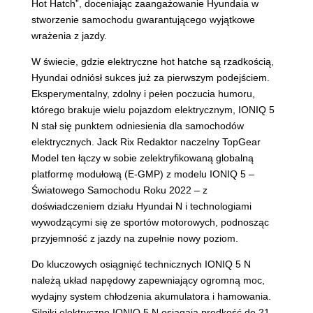
Hot Hatch”, doceniając zaangażowanie Hyundaia w
stworzenie samochodu gwarantującego wyjątkowe
wrażenia z jazdy.
W świecie, gdzie elektryczne hot hatche są rzadkością,
Hyundai odniósł sukces już za pierwszym podejściem.
Eksperymentalny, zdolny i pełen poczucia humoru,
którego brakuje wielu pojazdom elektrycznym, IONIQ 5
N stał się punktem odniesienia dla samochodów
elektrycznych. Jack Rix Redaktor naczelny TopGear
Model ten łączy w sobie zelektryfikowaną globalną
platformę modułową (E-GMP) z modelu IONIQ 5 –
Światowego Samochodu Roku 2022 – z
doświadczeniem działu Hyundai N i technologiami
wywodzącymi się ze sportów motorowych, podnosząc
przyjemność z jazdy na zupełnie nowy poziom.
Do kluczowych osiągnięć technicznych IONIQ 5 N
należą układ napędowy zapewniający ogromną moc,
wydajny system chłodzenia akumulatora i hamowania.
Silniki elektryczne IONIQ 5 N osiągają prędkość do 21