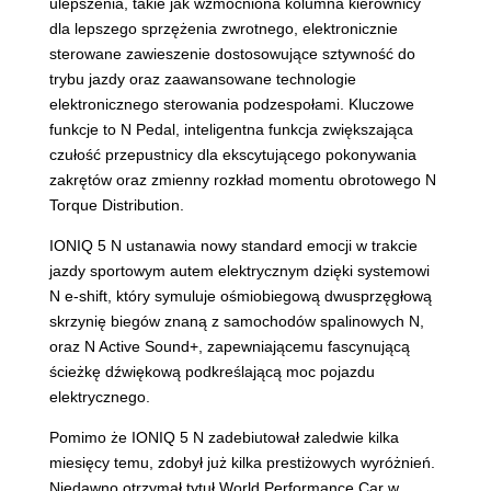
ulepszenia, takie jak wzmocniona kolumna kierownicy
dla lepszego sprzężenia zwrotnego, elektronicznie
sterowane zawieszenie dostosowujące sztywność do
trybu jazdy oraz zaawansowane technologie
elektronicznego sterowania podzespołami. Kluczowe
funkcje to N Pedal, inteligentna funkcja zwiększająca
czułość przepustnicy dla ekscytującego pokonywania
zakrętów oraz zmienny rozkład momentu obrotowego N
Torque Distribution.
IONIQ 5 N ustanawia nowy standard emocji w trakcie
jazdy sportowym autem elektrycznym dzięki systemowi
N e-shift, który symuluje ośmiobiegową dwusprzęgłową
skrzynię biegów znaną z samochodów spalinowych N,
oraz N Active Sound+, zapewniającemu fascynującą
ścieżkę dźwiękową podkreślającą moc pojazdu
elektrycznego.
Pomimo że IONIQ 5 N zadebiutował zaledwie kilka
miesięcy temu, zdobył już kilka prestiżowych wyróżnień.
Niedawno otrzymał tytuł World Performance Car w