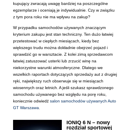
kupujący zwracają uwagę bardziej na poszczególne
egzemplarze i oceniają je indywidualnie. Czy w związku
z tym pora roku nie ma wpływu na zakup?
W przypadku samochodów używanych znaczącym
kryterium zakupu jest stan techniczny. Ten dużo łatwiej
przetestować w ciepłych miesiącach, kiedy bez
większego trudu można dokładnie obejrzeć pojazd i
sprawdzić go w warsztacie. Z kolei zimą sprzedawcom
łatwiej zatuszować usterki lub zrzucić winę na
niekorzystne warunki atmosferyczne. Dlatego we
wszelkich raportach dotyczących sprzedaży aut z drugiej
ręki, największy ruch obserwuje się w miesiącach
wiosennych oraz letnich. A jeśli szukasz sprawdzonego
samochodu używanego bez względu na porę roku,
koniecznie odwiedź
salon samochodów używanych Auto
GT Warszawa
.
IONIQ 6 N – nowy
rozdział sportowej