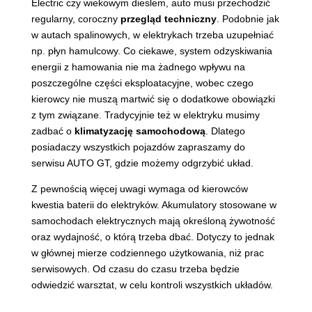
Electric czy wiekowym dieslem, auto musi przechodzić
regularny, coroczny
przegląd techniczny
. Podobnie jak
w autach spalinowych, w elektrykach trzeba uzupełniać
np. płyn hamulcowy. Co ciekawe, system odzyskiwania
energii z hamowania nie ma żadnego wpływu na
poszczególne części eksploatacyjne, wobec czego
kierowcy nie muszą martwić się o dodatkowe obowiązki
z tym związane. Tradycyjnie też w elektryku musimy
zadbać o
klimatyzację samochodową
. Dlatego
posiadaczy wszystkich pojazdów zapraszamy do
serwisu AUTO GT, gdzie możemy odgrzybić układ.
Z pewnością więcej uwagi wymaga od kierowców
kwestia baterii do elektryków. Akumulatory stosowane w
samochodach elektrycznych mają określoną żywotność
oraz wydajność, o którą trzeba dbać. Dotyczy to jednak
w głównej mierze codziennego użytkowania, niż prac
serwisowych. Od czasu do czasu trzeba będzie
odwiedzić warsztat, w celu kontroli wszystkich układów.